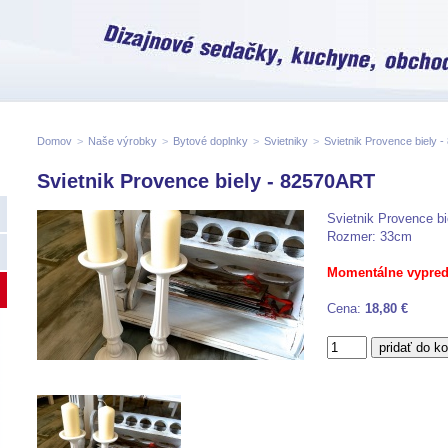
Domov
>
Naše výrobky
>
Bytové doplnky
>
Svietniky
>
Svietnik Provence biely 
Svietnik Provence biely - 82570ART
Svietnik Provence bi
Rozmer: 33cm
Momentálne vypred
Cena:
18,80 €