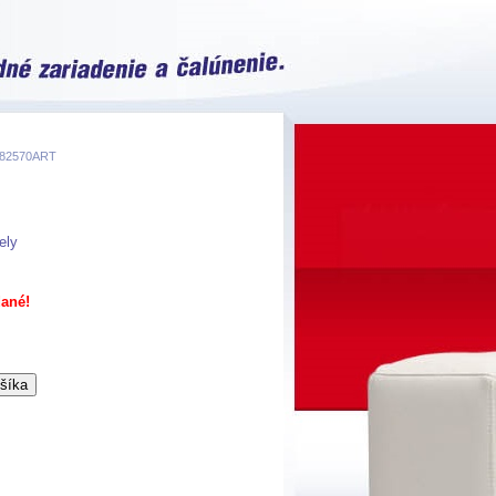
- 82570ART
ely
ané!