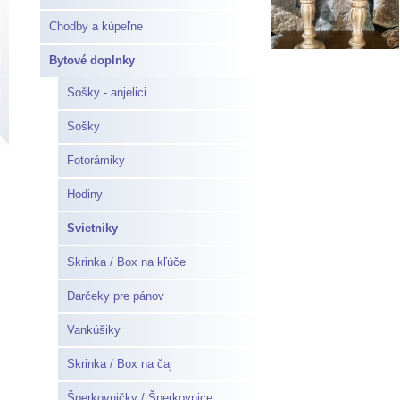
Chodby a kúpeľne
Bytové doplnky
Sošky - anjelici
Sošky
Fotorámiky
Hodiny
Svietniky
Skrinka / Box na kľúče
Darčeky pre pánov
Vankúšiky
Skrinka / Box na čaj
Šperkovničky / Šperkovnice