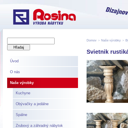
Domov
>
Naše výrobky
>
B
Svietnik rust
Úvod
O nás
Naše výrobky
Kuchyne
Obývačky a jedálne
Spálne
Zrubový a záhradný nábytok