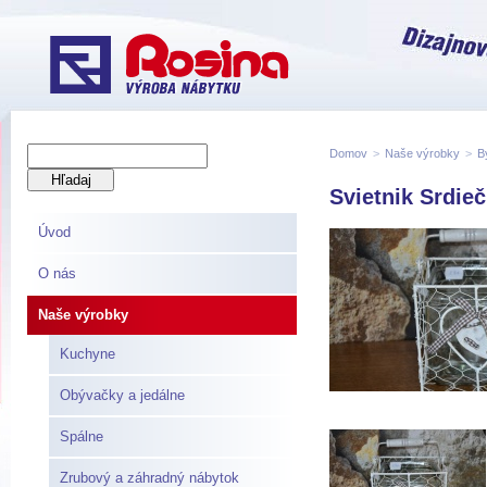
Domov
>
Naše výrobky
>
B
Svietnik Srdie
Úvod
O nás
Naše výrobky
Kuchyne
Obývačky a jedálne
Spálne
Zrubový a záhradný nábytok