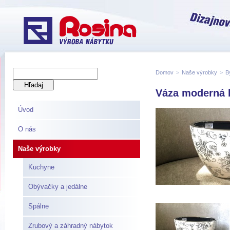
Domov
>
Naše výrobky
>
B
Váza moderná b
Úvod
O nás
Naše výrobky
Kuchyne
Obývačky a jedálne
Spálne
Zrubový a záhradný nábytok